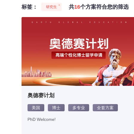
标签：
共
16
个方案符合您的筛选
研究生
奥德赛计划
美国
博士
多专业
全套方案
PhD Welcome!