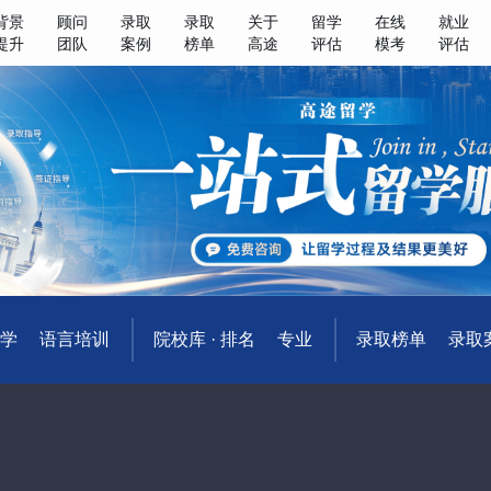
背景
顾问
录取
录取
关于
留学
在线
就业
提升
团队
案例
榜单
高途
评估
模考
评估
学
语言培训
院校库 · 排名
专业
录取榜单
录取