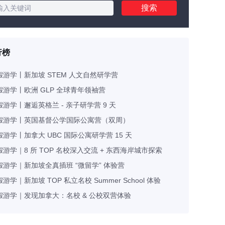
搜索
行榜
暑假游学丨新加坡 STEM 人文自然研学营
暑假游学丨欧洲 GLP 全球青年领袖营
暑假游学丨邂逅英格兰 - 亲子研学营 9 天
 暑假游学丨英国基督公学国际公寓营（双周）
暑假游学丨加拿大 UBC 国际公寓研学营 15 天
暑假游学｜8 所 TOP 名校深入交流 + 东西海岸城市探索
暑假游学｜新加坡全真插班 “微留学” 体验营
暑假游学｜新加坡 TOP 私立名校 Summer School 体验
 暑假游学｜发现加拿大：名校 & 公校双营体验