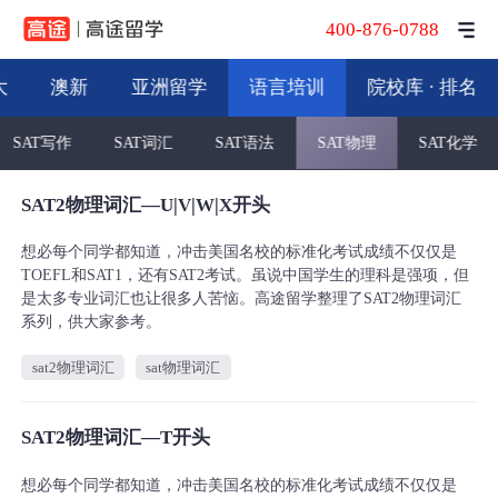
400-876-0788
大
澳新
亚洲留学
语言培训
院校库 · 排名
SAT写作
SAT词汇
SAT语法
SAT物理
SAT化学
SAT2物理词汇—U|V|W|X开头
想必每个同学都知道，冲击美国名校的标准化考试成绩不仅仅是
TOEFL和SAT1，还有SAT2考试。虽说中国学生的理科是强项，但
是太多专业词汇也让很多人苦恼。高途留学整理了SAT2物理词汇
系列，供大家参考。
sat2物理词汇
sat物理词汇
SAT2物理词汇—T开头
想必每个同学都知道，冲击美国名校的标准化考试成绩不仅仅是