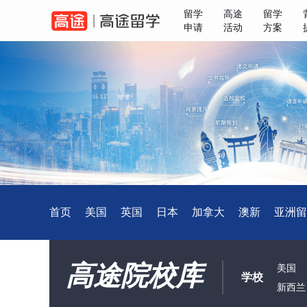
留学
高途
留学
申请
活动
方案
首页
美国
英国
日本
加拿大
澳新
亚洲留
高途院校库
美国
学校
新西兰
中国香