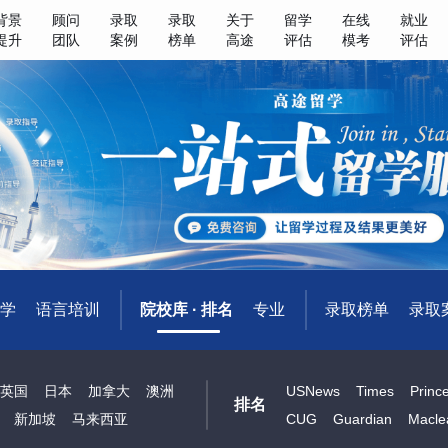
背景
顾问
录取
录取
关于
留学
在线
就业
提升
团队
案例
榜单
高途
评估
模考
评估
学
语言培训
院校库 · 排名
专业
录取榜单
录取
英国
日本
加拿大
澳洲
USNews
Times
Princ
排名
新加坡
马来西亚
CUG
Guardian
Macle
港
中国澳门
俄罗斯