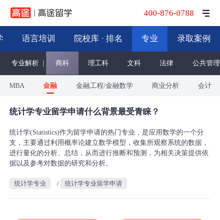
400-876-0788
学
语言培训
院校库 · 排名
专业
录取案例
专业解析
|
商科
理工科
文科
法律
公共管理
MBA
金融
金融工程/金融数学
商业分析
会计
统计学专业留学申请什么背景最受青睐？
统计学(Statistics)作为留学申请的热门专业，是应用数学的一个分
支，主要通过利用概率论建立数学模型，收集所观察系统的数据，
进行量化的分析、总结，从而进行推断和预测，为相关决策提供依
据以及参考对数据的研究和分析。
统计学专业
/
统计学专业留学申请