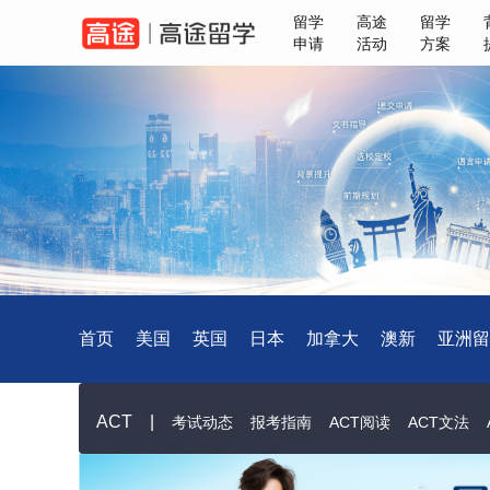
留学
高途
留学
申请
活动
方案
首页
美国
英国
日本
加拿大
澳新
亚洲留
ACT
|
考试动态
报考指南
ACT阅读
ACT文法