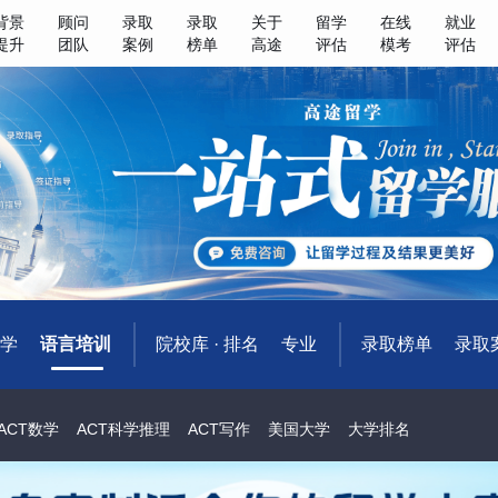
背景
顾问
录取
录取
关于
留学
在线
就业
提升
团队
案例
榜单
高途
评估
模考
评估
学
语言培训
院校库 · 排名
专业
录取榜单
录取
ACT数学
ACT科学推理
ACT写作
美国大学
大学排名