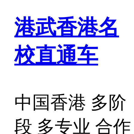
港武香港名
校直通车
中国香港
多阶
段
多专业
合作