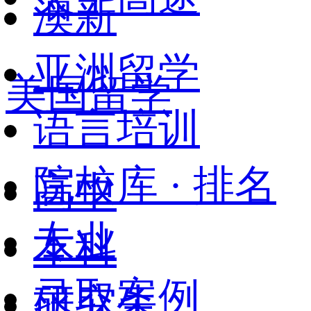
澳新
亚洲留学
美国留学
语言培训
院校库 · 排名
高中
专业
本科
录取案例
研究生