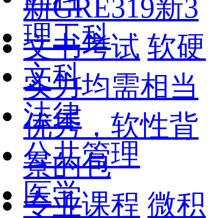
新GRE319新3
理工科
文书考试
软硬
文科
实力均需相当
法律
优秀，软性背
公共管理
景的包
医学
专业课程
微积