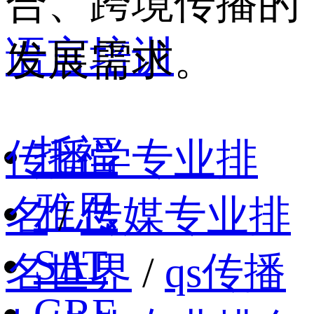
合、跨境传播的
语言培训
发展需求。
托福
传播学专业排
雅思
名
/
传媒专业排
SAT
名世界
/
qs传播
GRE