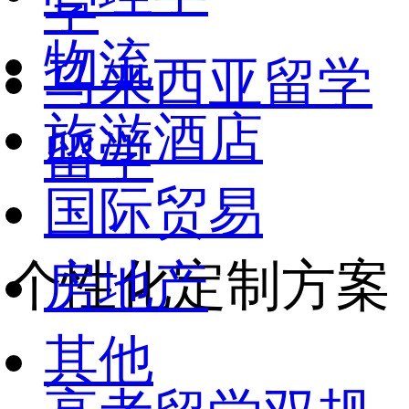
学
物流
马来西亚留学
旅游酒店
留学
国际贸易
个性化定制方案
房地产
其他