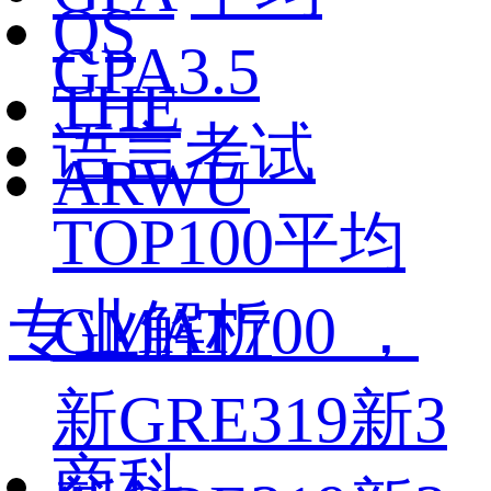
QS
GPA3.5
THE
语言考试
ARWU
TOP100平均
专业解析
GMAT700 ，
新GRE319新3
商科