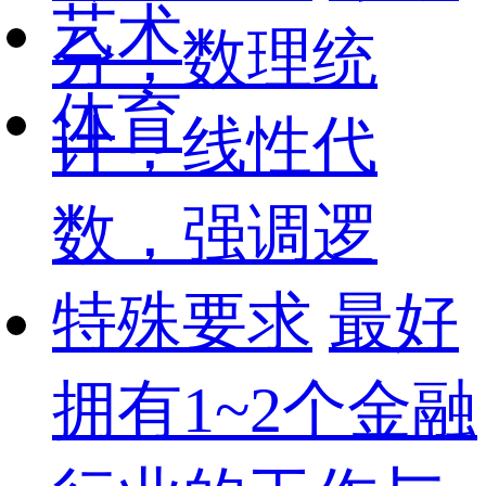
艺术
分，数理统
体育
计，线性代
数，强调逻
特殊要求
最好
拥有1~2个金融