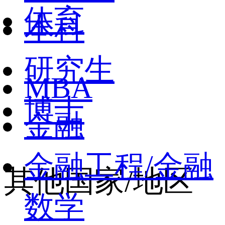
体育
本科
研究生
MBA
博士
金融
金融工程/金融
其他国家/地区
数学