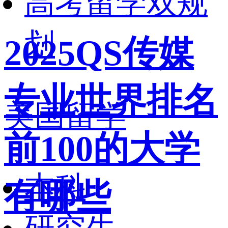
高考留学双规
划
2025QS传媒
专业世界排名
美国留学
前100的大学
本科
有哪些