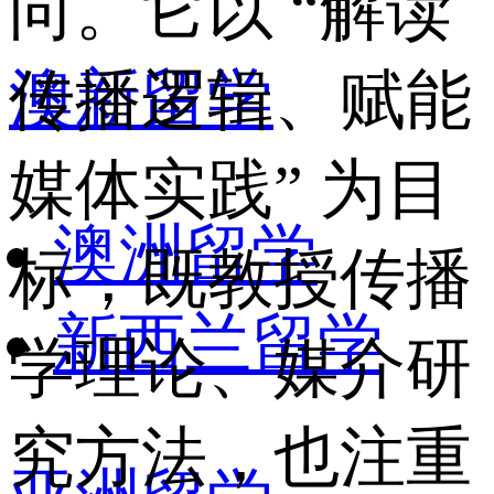
向。它以 “解读
澳新留学
传播逻辑、赋能
媒体实践” 为目
澳洲留学
标，既教授传播
新西兰留学
学理论、媒介研
究方法，也注重